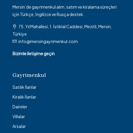
Mersin’de gayrimenkul alım, satım ve kiralama süreçleri
için Türkçe, İngilizce ve Rusça destek.
75. Yıl Mahallesi, 1. İstiklal Caddesi, Mezitli, Mersin,
Türkiye
info@mersingayrimenkul.com
Bizimle iletişime geçin
Gayrimenkul
Satılık İlanlar
Kiralık İlanlar
Daireler
Villalar
Arsalar