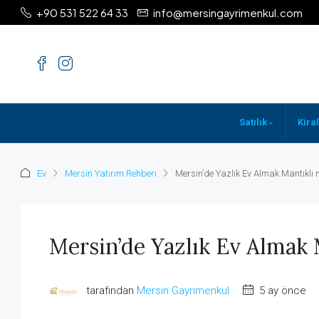
+90 531 522 64 33
info@mersingayrimenkul.com
⌄
Satılık
Kiral
Ev
Mersin Yatırım Rehberi
Mersin’de Yazlık Ev Almak Mantıklı 
Mersin’de Yazlık Ev Almak 
tarafından
Mersin Gayrimenkul
5 ay önce