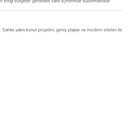
h ettiği bölgeler genellikle sahil ilçelerinde bulunmaktadır.
 Sahile yakın konut projeleri, geniş plajları ve modern siteleri ile