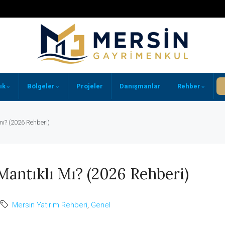
⌄
⌄
⌄
ık
Bölgeler
Projeler
Danışmanlar
Rehber
mı? (2026 Rehberi)
Mantıklı Mı? (2026 Rehberi)
Mersin Yatırım Rehberi
,
Genel