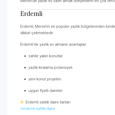
Mersin’de yazlık ev satın almak isteyenlerin en çok terci
Erdemli
Erdemli, Mersin’in en popüler yazlık bölgelerinden biridir.
dikkat çekmektedir.
Erdemli’de yazlık ev almanın avantajları:
sahile yakın konutlar
yazlık kiralama potansiyeli
yeni konut projeleri
uygun fiyatlı daireler
Erdemli satılık daire ilanları
/erdemli-satilik-daire