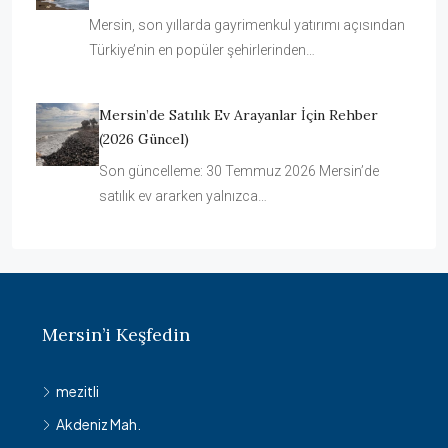
Mersin, son yıllarda gayrimenkul yatırımı açısından
Türkiye’nin en popüler şehirlerinden…
Mersin’de Satılık Ev Arayanlar İçin Rehber
(2026 Güncel)
Son güncelleme: 30 Temmuz 2026 Mersin’de
satılık ev ararken yalnızca…
Mersin’i Keşfedin
mezitli
Akdeniz Mah.