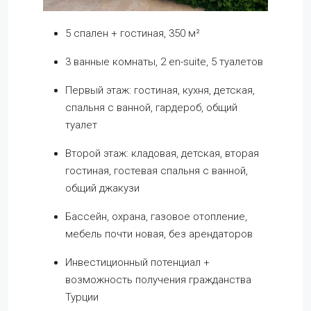
5 спален + гостиная, 350 м²
3 ванные комнаты, 2 en-suite, 5 туалетов
Первый этаж: гостиная, кухня, детская,
спальня с ванной, гардероб, общий
туалет
Второй этаж: кладовая, детская, вторая
гостиная, гостевая спальня с ванной,
общий джакузи
Бассейн, охрана, газовое отопление,
мебель почти новая, без арендаторов
Инвестиционный потенциал +
возможность получения гражданства
Турции