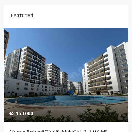
Featured
₺3.150.000
Mersin Erdemli Tömük Mahallesi 2+1 110 M²