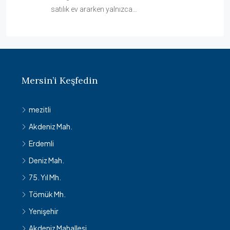
satılık ev ararken yalnızca…
Mersin’i Keşfedin
mezitli
Akdeniz Mah.
Erdemli
Deniz Mah.
75. Yıl Mh.
Tömük Mh.
Yenişehir
Akdeniz Mahallesi