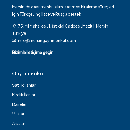
Mersin’de gayrimenkul alım, satım ve kiralama süreçleri
için Türkçe, İngilizce ve Rusça destek.
75. Yıl Mahallesi, 1. İstiklal Caddesi, Mezitli, Mersin,
Türkiye
info@mersingayrimenkul.com
Bizimle iletişime geçin
Gayrimenkul
Satılık İlanlar
Kiralık İlanlar
Daireler
Villalar
Arsalar