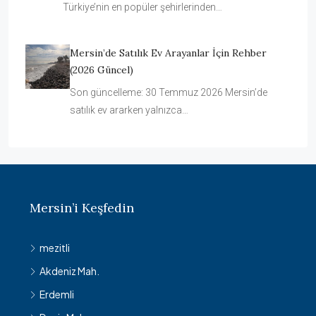
Türkiye’nin en popüler şehirlerinden…
Mersin’de Satılık Ev Arayanlar İçin Rehber
(2026 Güncel)
Son güncelleme: 30 Temmuz 2026 Mersin’de
satılık ev ararken yalnızca…
Mersin’i Keşfedin
mezitli
Akdeniz Mah.
Erdemli