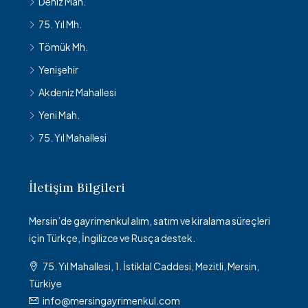
Deniz Mah.
75. Yıl Mh.
Tömük Mh.
Yenişehir
Akdeniz Mahallesi
Yeni Mah.
75. Yıl Mahallesi
İletişim Bilgileri
Mersin’de gayrimenkul alım, satım ve kiralama süreçleri
için Türkçe, İngilizce ve Rusça destek.
75. Yıl Mahallesi, 1. İstiklal Caddesi, Mezitli, Mersin,
Türkiye
info@mersingayrimenkul.com