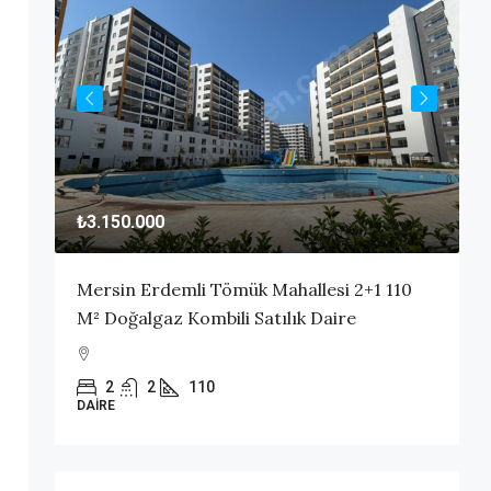
₺3.150.000
₺
0 M²
Mersin Erdemli Tömük Mahallesi 2+1 110
M
M² Doğalgaz Kombili Satılık Daire
K
2
2
110
DAIRE
D