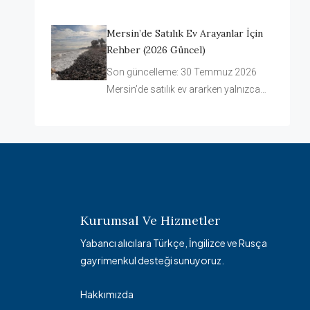
Mersin’de Satılık Ev Arayanlar İçin
Rehber (2026 Güncel)
Son güncelleme: 30 Temmuz 2026
Mersin’de satılık ev ararken yalnızca…
Kurumsal Ve Hizmetler
Yabancı alıcılara Türkçe, İngilizce ve Rusça
gayrimenkul desteği sunuyoruz.
Hakkımızda