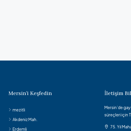
Mersin’i Keşfedin
İletişim Bi
Mersin’de gayr
mezitli
süreçleri için
Akdeniz Mah.
75. Yıl Maha
Erdemli