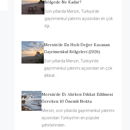
Bölgede Ne Kadar?
Son yıllarda Mersin, Türkiye’de
gayrimenkul yatırımı açısından en çok
ilgi…
Mersin’de En Hızlı Değer Kazanan
Gayrimenkul Bölgeleri (2026)
Son yıllarda Mersin, Türkiye’de
gayrimenkul yatırımı açısından en çok
dikkat…
Mersin’de Ev Alırken Dikkat Edilmesi
Gereken 10 Önemli Nokta
Mersin, son yıllarda gayrimenkul yatırımı
açısından Türkiye’nin en popüler
şehirlerinden…