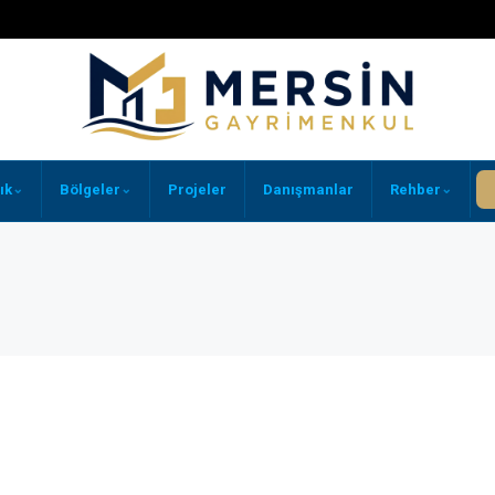
⌄
⌄
⌄
ık
Bölgeler
Projeler
Danışmanlar
Rehber