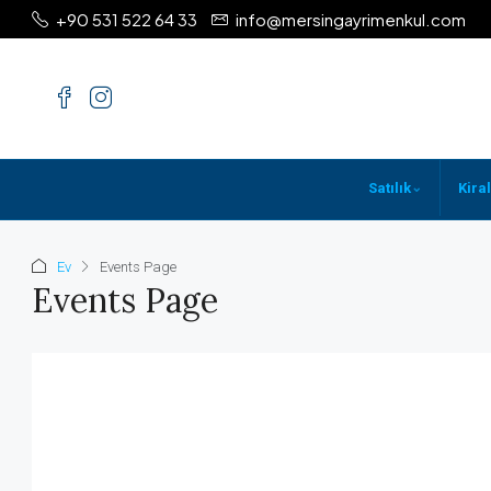
+90 531 522 64 33
info@mersingayrimenkul.com
⌄
Satılık
Kiral
Ev
Events Page
Events Page