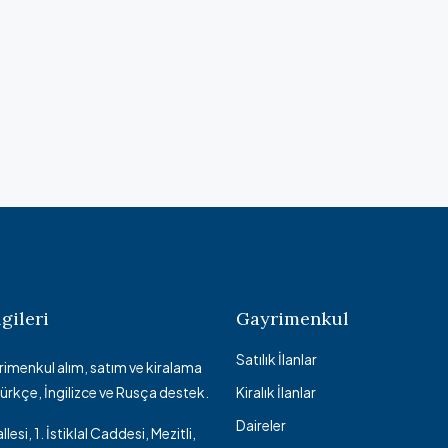
lgileri
Gayrimenkul
Satılık İlanlar
imenkul alım, satım ve kiralama
 Türkçe, İngilizce ve Rusça destek.
Kiralık İlanlar
Daireler
llesi, 1. İstiklal Caddesi, Mezitli,