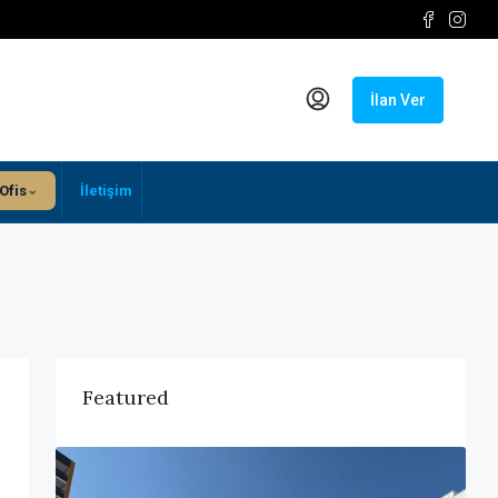
İlan Ver
⌄
Ofis
İletişim
Featured