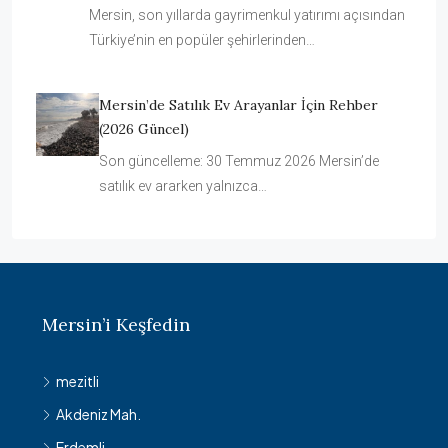
Mersin, son yıllarda gayrimenkul yatırımı açısından
Türkiye’nin en popüler şehirlerinden…
Mersin’de Satılık Ev Arayanlar İçin Rehber
(2026 Güncel)
Son güncelleme: 30 Temmuz 2026 Mersin’de
satılık ev ararken yalnızca…
Mersin’i Keşfedin
mezitli
Akdeniz Mah.
Erdemli