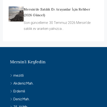
Mersin’de Satılık Ev Arayanlar İçin Rehber
(2026 Güncel)
Son güncelleme: 30 Temmuz 2026 Mersin’de
satılık ev ararken yalnızca…
Mersin’i Keşfedin
mezitli
Akdeniz Mah.
Erdemli
Deniz Mah.
75. Yıl Mh.