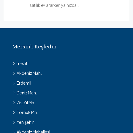
satılık ev ararken yalnızca…
Mersin’i Keşfedin
mezitli
Akdeniz Mah.
Erdemli
Deniz Mah.
75. Yıl Mh.
Tömük Mh.
Yenişehir
Akdeniz Mahallesi