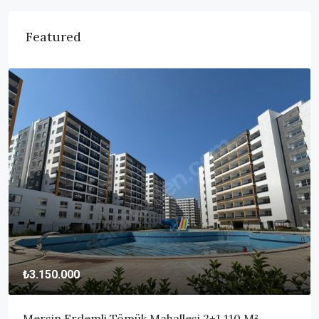
Featured
₺3.150.000
Mersin Erdemli Tömük Mahallesi 2+1 110 M²