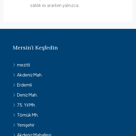
satılık ev ararken yalnızca…
Mersin’i Keşfedin
mezitli
Akdeniz Mah.
Erdemli
Deniz Mah.
75. Yıl Mh.
Tömük Mh.
Yenişehir
Akdeniz Mahallesi