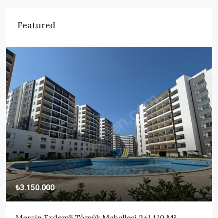
Featured
₺3.150.000
Mersin Erdemli Tömük Mahallesi 2+1 110 M²