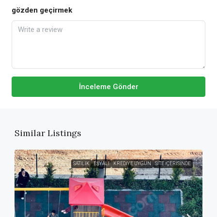
gözden geçirmek
İnceleme Gönder
Similar Listings
SATILIK
EŞYALI
KREDIYE UYGUN
SITE İÇERISINDE