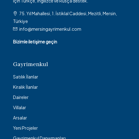
için Türkçe, İngilizce ve Rusça destek.
75. Yıl Mahallesi, 1. İstiklal Caddesi, Mezitli, Mersin,
Türkiye
info@mersingayrimenkul.com
Bizimle iletişime geçin
Gayrimenkul
Satılık İlanlar
Kiralık İlanlar
Daireler
Villalar
Arsalar
Yeni Projeler
Gayrimenkul Danışmanları