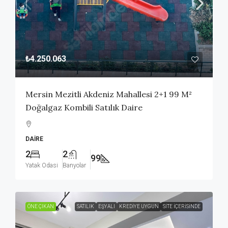
₺4.250.063
Mersin Mezitli Akdeniz Mahallesi 2+1 99 M²
Doğalgaz Kombili Satılık Daire
DAIRE
2
2
99
Yatak Odasi
Banyolar
ÖNE ÇIKAN
SATILIK
EŞYALI
KREDIYE UYGUN
SITE İÇERISINDE