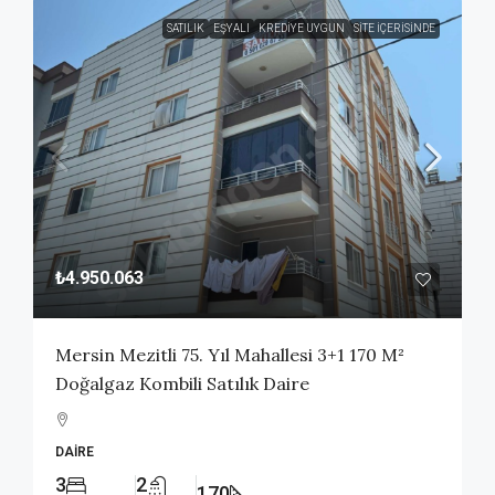
SATILIK
EŞYALI
KREDIYE UYGUN
SITE İÇERISINDE
₺4.950.063
Mersin Mezitli 75. Yıl Mahallesi 3+1 170 M²
Doğalgaz Kombili Satılık Daire
DAIRE
3
2
170