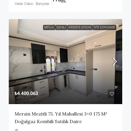
Yatak Odasi
Banyolar
SATILIK
EŞYALI
KREDIYE UYGUN
SITE İÇERISINDE
₺4.400.063
Mersin Mezitli 75. Yıl Mahallesi 3+0 175 M²
Doğalgaz Kombili Satılık Daire