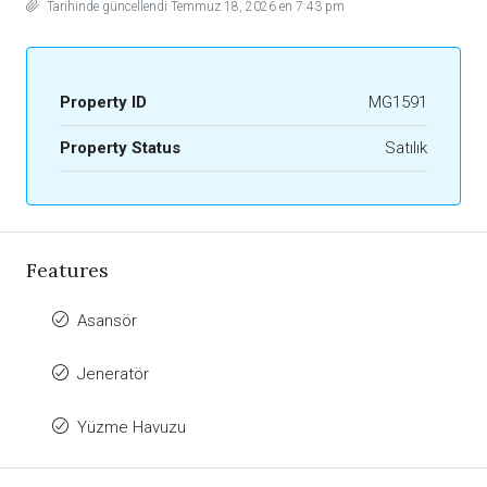
Tarihinde güncellendi Temmuz 18, 2026 en 7:43 pm
Property ID
MG1591
Property Status
Satılık
Features
Asansör
Jeneratör
Yüzme Havuzu